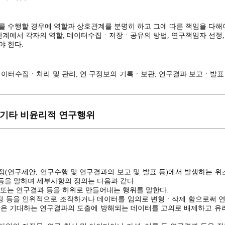
 수행할 경우에 역할과 상호관계를 분명히 하고 그에 따른 책임을 다해야
고의성이 없는 오류나 잘못 된 해석으로 야기된 연구 검증요구에 대응하
관계에서 각자의 역할, 데이터수집ㆍ저장ㆍ공유의 방법, 연구책임자 선정,
정확하고 구체적으로 상세하게 기록하여야한다.
야 한다.
중 오류가 발견되었을 경우 즉시 학회지 편집위원장에게 통보하여 가장 빠
 한다.
이터수집ㆍ처리 및 관리, 연 구정보의 기록ㆍ보관, 연구결과 보고ㆍ발표
 연구자에 의하여 검증이 예상되는 기간 동안 모든 연구 데이터와 결과를
구윤리 및 진실성 규정과 제반 관련규정의 지침에 따라 수행되도록 지도
이의가 제기될 수 있는 기간으로 연구종료 10년으로 한다.
.
불가능한 장소에 보관하고, 컴퓨터 파일은 접근허용 암호 가 있는 파일형
 연구자 및 연구보조원의 권리와 인격을 보호해야하며, 연구기여도에 따
변조 및 고의적 파괴는 연구부정 행위에 해당된다.
및 기타 비윤리적 연구행위
사고에 대비할 수 있는 장치 및 시설의 존재 유무와 그 설치 가능성을 
자표시
정(연구제안, 연구수행 및 연구결과의 보고 및 발표 등)에서 발생하는 위조
 등을 말하며 세부사항의 정의는 다음과 같다.
연구원 및 연구보조원, 연구수행 중 중요한 연구내용을 협의하고 결론에
터 또는 연구결과 등을 허위로 만들어내는 행위를 말한다.
, 결과분석, 보고서 및 연구결과 발표에 타인이 인정할 수 있는 기여를 한
과정 등을 인위적으로 조작하거나 데이터를 임의로 변형ㆍ삭제 함으로써 
당 연구결과 발표물(논문, 저서 등)에서의 저자의 역할 을 구체적으로 증
 함은 기대하는 연구결과의 도출에 방해되는 데이터를 고의로 배제하고 유