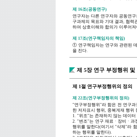
제 16조(공동연구)
제 13조(데이터 기록의 범위)
연구자는 다른 연구자와 공동연구를
① 연구 상황을 재현하거나 또는 
구과제의 목표와 기대 결과, 협력
터 연구결과 도출까지의 과정을 
하여 상호이해와 합의가 이루어져
② 학회지에 출간된 논문의 내용 
정내용이 기재될 수 있도록 하여야
제 17조(연구책임자의 책임)
제 14조(보관)
① 연구책임자는 연구와 관련된 데
을 진다.
① 동료 연구자 또는 학계의 다른
② 연구책임자는 모든 연구가 연
과에 대한 학술논문이 출간 되고 
실성과 관련해 총괄적 책임을 진다
② 연구 데이터는 일반의 접근이 
③ 연구책임자는 연구에 참여하는
③ 보관된 연구 데이터의 의도적 
제 5장 연구 부정행위 
해야 한다.
④ 연구책임자는 연구수행 중 안전
결정하여야 한다.
제 1절 연구부정행위의 정의
제 2절 연구결과 저작물의 저
제 22조(연구부정행위의 정의)
"연구부정행위"라 함은 전 연구과
제 18조(공동저자)
한 저자표시 행위, 중복게재 행위
① 공동저자란 연구에 참여한 공동
1. "위조"는 존재하지 않는 데이
자로서 연구계획, 개념 확립, 수행
2. "변조"는 연구 재료ㆍ장비ㆍ
② 공동저자는 외부기관 요구시 해
행위를 말한다(여기서 "삭제"라
하는 행위를 말한다).
제 19조(저자표시 기준)