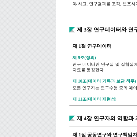
야 하고, 연구결과를 조작, 변조하
제 6조(연구 데이터의 기록, 보존,
① 연구수행 중 취득, 산출된 데
연구수행 데이터에 대한 보고와 공
제 3장 연구데이터와 연
② 연구자는 정당한 요구가 있을 
제 7조(연구결과의 활용)
제 1절 연구데이터
연구자는 연구결과를 발표하고 활용
해 연구결과를 왜 곡, 과장하지 말
제 9조(정의)
연구 데이터란 연구실 및 실험실에
제 8조(법규, 규정, 지침 준수)
자료를 통칭한다.
연구자는 동물실험 및 임상시험 윤
제 10조(데이터 기록과 보관 책무)
모든 연구자는 연구수행 중의 데이
제 11조(데이터 재현성)
연구데이터는 타인이 동일한 조건 
제 2절 연구데이터 기록 및 보
제 4장 연구자의 역할과
제 12조(데이터 기록의 신속성)
제 1절 공동연구와 연구책임
연구수행 데이터는 생성ㆍ관찰 또